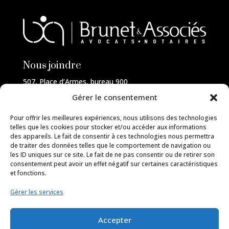
Nous joindre
507, Place d’Armes, bureau 900
Montréal (Québec)
Gérer le consentement
H2Y 2W8
514-FAMILLE
Pour offrir les meilleures expériences, nous utilisons des technologies
telles que les cookies pour stocker et/ou accéder aux informations
des appareils. Le fait de consentir à ces technologies nous permettra
de traiter des données telles que le comportement de navigation ou
les ID uniques sur ce site. Le fait de ne pas consentir ou de retirer son
Services
consentement peut avoir un effet négatif sur certaines caractéristiques
et fonctions.
Droit de la famille
Gérer les services
Médiation familiale
Notariat
Droit de l’enfant
Accepter
Droit civil