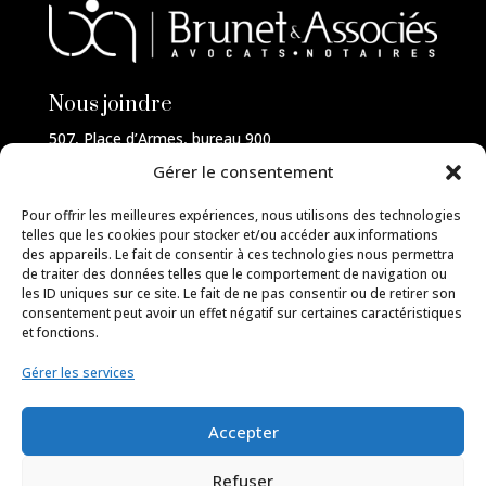
Nous joindre
507, Place d’Armes, bureau 900
Montréal (Québec)
Gérer le consentement
H2Y 2W8
514-FAMILLE
Pour offrir les meilleures expériences, nous utilisons des technologies
telles que les cookies pour stocker et/ou accéder aux informations
des appareils. Le fait de consentir à ces technologies nous permettra
de traiter des données telles que le comportement de navigation ou
les ID uniques sur ce site. Le fait de ne pas consentir ou de retirer son
Services
consentement peut avoir un effet négatif sur certaines caractéristiques
et fonctions.
Droit de la famille
Gérer les services
Médiation familiale
Notariat
Droit de l’enfant
Accepter
Droit civil
Ateliers juridiques
Refuser