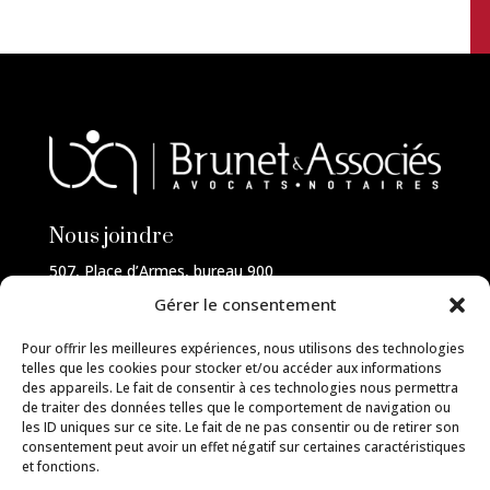
Nous joindre
507, Place d’Armes, bureau 900
Montréal (Québec)
Gérer le consentement
H2Y 2W8
514-FAMILLE
Pour offrir les meilleures expériences, nous utilisons des technologies
telles que les cookies pour stocker et/ou accéder aux informations
des appareils. Le fait de consentir à ces technologies nous permettra
de traiter des données telles que le comportement de navigation ou
les ID uniques sur ce site. Le fait de ne pas consentir ou de retirer son
Services
consentement peut avoir un effet négatif sur certaines caractéristiques
et fonctions.
Droit de la famille